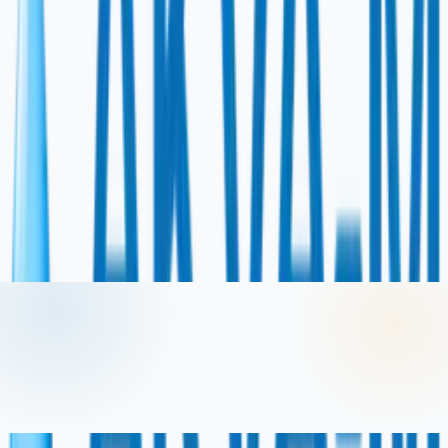
Ko sagatavot pirms zvana
Jo vairāk tehnisko datu ir pieejams sākumā, jo precīzāk
var izvērtēt risinājumu.
Saņemt konsultāciju
Zvanīt