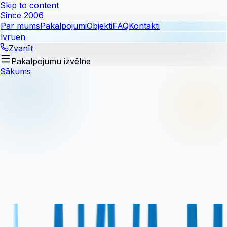
Skip to content
Since 2006
Par mums
Pakalpojumi
Objekti
FAQ
Kontakti
lv
ru
en
Zvanīt
Pakalpojumu izvēlne
Sākums