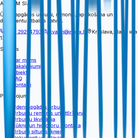
AKVA-M SIA
Ūdensapgādes urbumi, remonts, aprīkošana un
dokumentu atbalsts Latvijā.
+371 29254793
akva-m@inbox.lv
Krāslava, Raiņa iela
13
Sākums
Par mums
Pakalpojumi
Objekti
FAQ
Kontakti
Pakalpojumi
Ūdensapgādes urbumi
Urbumu remonts un attīrīšana
Urbumu likvidācija
Sūkņu un hidroforu montāža
Urbumi siltumsūkņiem
Dokumenti un atļaujas