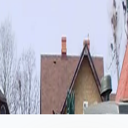
-245 м
не.