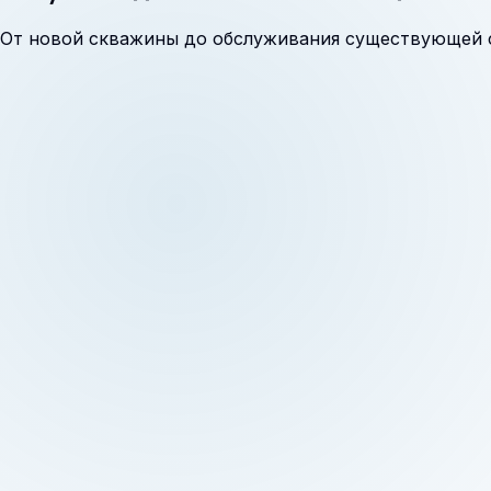
От новой скважины до обслуживания существующей си
Выбор подходящего водоносного горизонта
Устройство фильтрового интервала
Прокачка и определение уровней воды
Проверка дебита насосами и компрессором
Оценка засорения фильтра и отложений
Решение по ремонту после диагностики