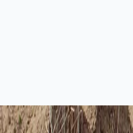
Решения вместе с партнерами
Обычно оценивается система двух скважин
Важен единый водоносный горизонт
Проверка плана границ и требований
Подготовка данных для паспорта скважины
Проверка актуальных учреждений и требовани
Процесс работ
Понятная последовательность помогает заранее поним