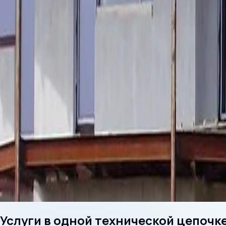
Верхний слой
0-6 м
Песок и гравий
6-38 м
Глина и изолирующие сло
Верхний слой
0-6 м
Песок и гравий
6-38 м
Глина и изолирующие слои
38-82 м
Доломит или песчаник
82-160 м
Более глубокий горизонт
160-245 м
Водоносный горизонт
Обсадная труба и фильтровая зона
Выбранный слой
Доломит или песчаник
Глубина
:
82-160 м
Часто важные водоносные горизонты. Фильтровый ин
Услуги в одной технической цепочк