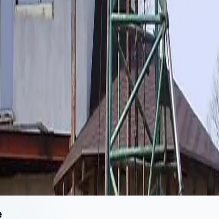
и
38-82 м
Доломит или песчаник
82-160 м
Более глубокий горизонт
160
тервал должен располагаться точно в водоносной зо
е