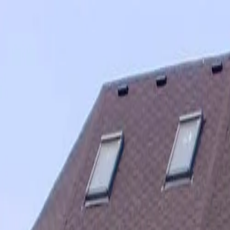
Skip to content
Since 2006
О компании
Услуги
Объекты
FAQ
Контакты
lv
ru
en
Позвонить
Меню услуг
URB 2.5A
буровой агрегат
245 m
глубина объектов на практике
2 gadi
гарантия на выполненные работы