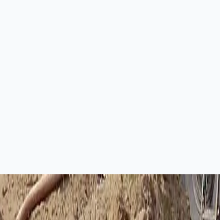
й
ать этапы до бурения, на объекте и после сдачи.